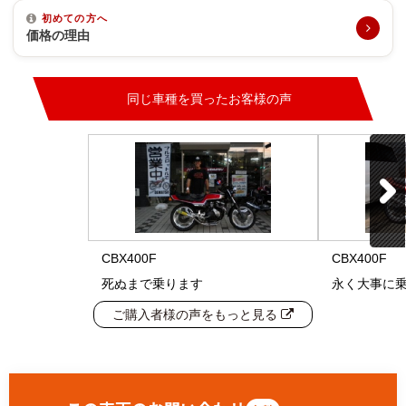
初めての方へ
価格の理由
同じ車種を買ったお客様の声
CBX400F
CBX400F
死ぬまで乗ります
永く大事に
ご購入者様の声をもっと見る