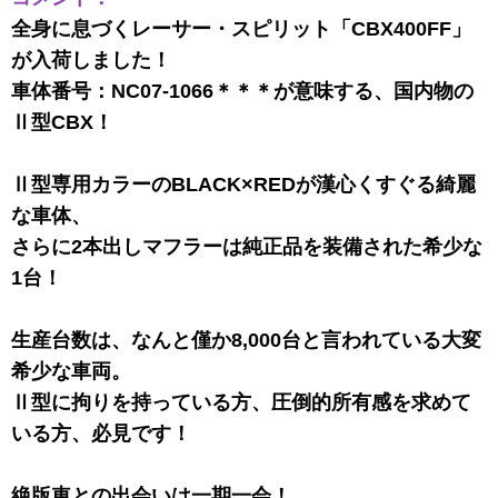
全身に息づくレーサー・スピリット「CBX400FF」
が入荷しました！
車体番号：NC07-1066＊＊＊が意味する、国内物の
Ⅱ型CBX！
Ⅱ型専用カラーのBLACK×REDが漢心くすぐる綺麗
な車体、
さらに2本出しマフラーは純正品を装備された希少な
1台！
生産台数は、なんと僅か8,000台と言われている大変
希少な車両。
Ⅱ型に拘りを持っている方、圧倒的所有感を求めて
いる方、必見です！
絶版車との出会いは一期一会！