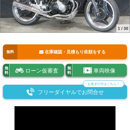
1
/
30
在庫確認・見積もり依頼をする
無料
無
無
ローン仮審査
車両映像
料
料
お急ぎの方はこちら！
フリーダイヤルでお問合せ