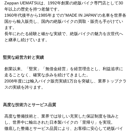
Zeppan UEMATSUは、1992年創業の絶版バイク専門店として30
年以上の歴史を持つ老舗です。
1960年代後半から1985年までの”MADE IN JAPAN”の名車を世界各
国から輸入販売し、国内の絶版バイクの買取・販売も手がけてい
ます。
長年にわたる経験と確かな実績で、絶版バイクの魅力を次世代へ
と継承し続けています。
堅実な経営方針と実績
創業以来、「堅実」「無借金経営」を経営理念とし、利益追求に
走ることなく、確実な歩みを続けてきました。
2008年度には輸入バイク販売実績1万台を突破し、業界トップクラ
スの実績を誇ります。
高度な技術力とサービス品質
高度な整備技術と、業界では珍しい充実した保証制度を強みと
し、世界中に輸出された日本製バイクの「里帰り」を実現。
徹底した整備とサービス品質により、お客様に安心して絶版バイ