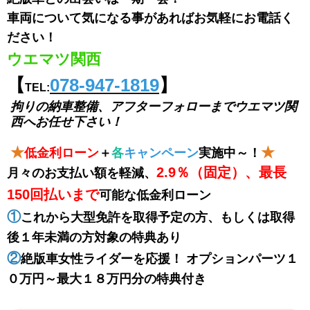
車両について気になる事があればお気軽にお電話く
ださい！
ウエマツ関西
【
078-947-1819
】
TEL:
拘りの納車整備、アフターフォローまで
ウエマツ関
西へお任せ下さい！
★
★
低金利ローン
＋
各
キャンペーン
実施中～！
2.9％（固定）、最長
月々のお支払い額を軽減、
150回払いまで
可能な低金利ローン
①
これから大型免許を取得予定の方、もしくは取得
後１年未満の方対象の特典あり
②
絶版車女性ライダーを応援！ オプションパーツ１
０万円～最大１８万円分の特典付き