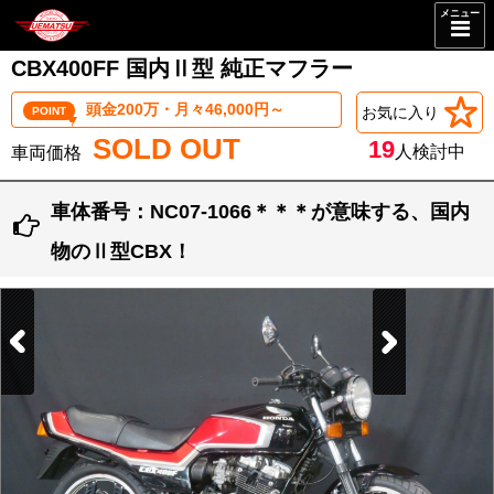
メニュー
CBX400FF 国内Ⅱ型 純正マフラー
頭金200万・月々46,000円～
お気に入り
POINT
SOLD OUT
19
人検討中
車体番号：NC07-1066＊＊＊が意味する、国内
物のⅡ型CBX！