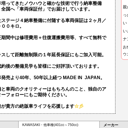
年培ってきたノウハウと確かな技術で行う納車整備
親
、全国へ「車両保証付」でお届けしています。
っ
社ステージ４納車整備に付随する車両保証は２ヶ月／
い
０００キロ。
い
証期間中は修理費用＋往復運搬費用等、すべて無料で
ナ
！
お
ラスして距離無制限の１年延長保証にもご加入可能。
ウ
成約後の整備見学も皆様にご好評頂いております。
発売より40年、50年以上経つ MADE IN JAPAN。
備と車両のクオリティーはもちろんのこと、独自のア
ターフォローにもご期待ください。
達が貴方の絶版車ライフを応援します
☆彡
KAWASAKI・他車種(401cc～750cc)
メーカー