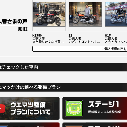
KZ750
Z2
H1F
ご購入者
ご購入者
ご購入者
また乗りたくなり買…
いざ、トロントへ！…
とうとうマッハ
ご購入者様の声を
近チェックした車両
エマツだけの選べる整備プラン