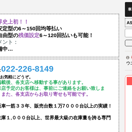
車
界史上初！！
A
安定型の6～150回均等払い
自由型の
残価設定
6～120回払いも可能！
メント：
備中…
ウ
022-226-8149
:
お気軽にどうぞ。
掲載後、各支店へ移動する事があります。
来店予定のお客様は、事前にご連絡をお願い致しま
。
また、各支店からお取り寄せも可能です。
版車一筋３３年、販売台数１万7０００台以上の実績！
在庫１,０００台以上、世界最大級の在庫量を誇る専門
！