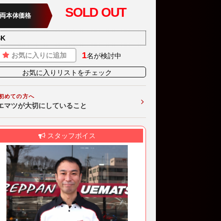
SOLD OUT
両本体価格
SK
1
お気に入りに追加
名が検討中
お気に入りリストをチェック
初めての方へ
エマツが大切にしていること
スタッフボイス