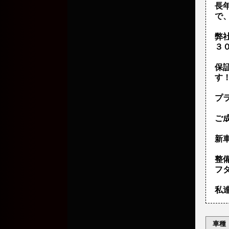
長
で
弊
３
保
す
プ
ご
新車
整
フ
私
車種