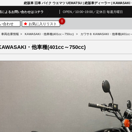
絶版車 旧車 バイク ウエマツ UEMATSU | 絶版車ディーラー | KAWASAKI・他
話によるお問い合わせはコチラ
OPEN／10:00~19:00／定休日 毎週月曜日
0
い合わせ
お気に入りリスト
車両在庫情報
KAWASAKI・他車種(401cc～750cc)
カワサキ KAWASAKI・他車種(401cc～7
KAWASAKI・他車種(401cc～750cc)