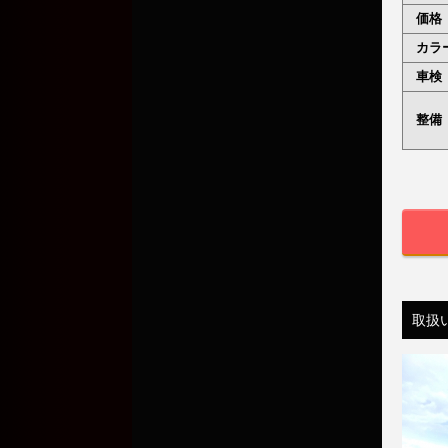
価格
カラ
車検
整備
取扱い