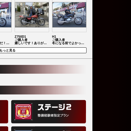
Z750D1
H1
ご購入者
ご購入者
だ！…
嬉しいです！ありが…
冬になる前でよかっ…
もっと見る