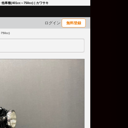
車種(401cc～750cc) | カワサキ
ログイン
無料登録
50cc)