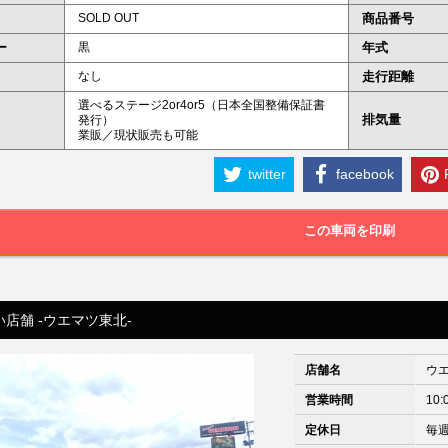
SOLD OUT
商品番号
ー
黒
年式
なし
走行距離
選べるステージ2or4or5（日本全国整備保証書
排気量
発行）
業販／現状販売も可能
twitter
facebook
この車両を印刷
店舗 -ウエマツ東北-
店舗名
ウ
営業時間
10:
定休日
毎