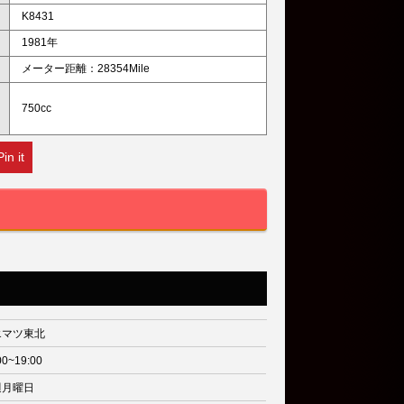
K8431
1981年
メーター距離：28354Mile
750cc
Pin it
エマツ東北
00~19:00
週月曜日