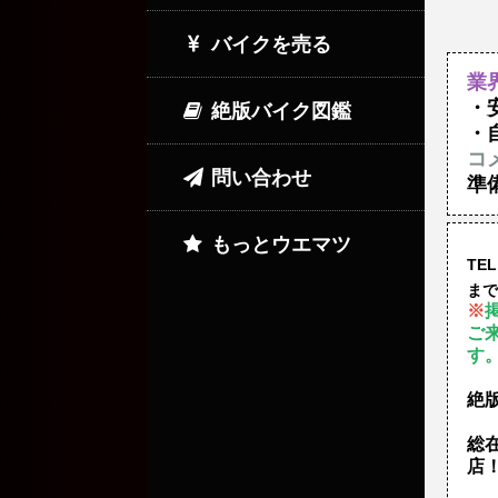
バイクを売る
業
・
絶版バイク図鑑
・
コ
問い合わせ
準
もっとウエマツ
TEL
まで
※
ご
す
絶
総
店