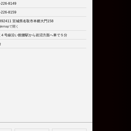
-226-8149
-226-8159
892411
宮城県名取市本郷大門158
glemapで開く
道４号線沿い館腰駅から岩沼方面へ車で５分
台