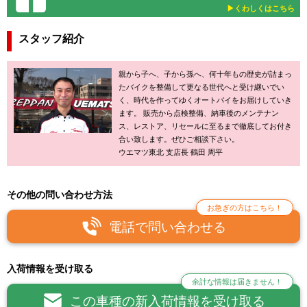
▶︎くわしくはこちら
スタッフ紹介
親から子へ、子から孫へ、何十年もの歴史が詰まっ
たバイクを整備して更なる世代へと受け継いでい
く、時代を作ってゆくオートバイをお届けしていき
ます。 販売から点検整備、納車後のメンテナン
ス、レストア、リセールに至るまで徹底してお付き
合い致します。ぜひご相談下さい。
ウエマツ東北 支店長 鶴田 周平
その他の問い合わせ方法
お急ぎの方はこちら！
電話で問い合わせる
入荷情報を受け取る
余計な情報は届きません！
この車種の新入荷情報を受け取る