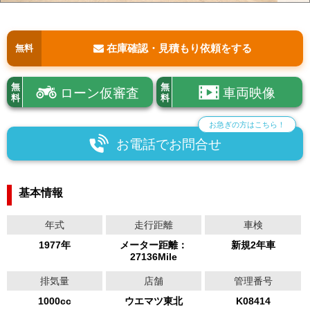
在庫確認・見積もり依頼をする
無料
無
無
ローン仮審査
車両映像
料
料
お急ぎの方はこちら！
お電話でお問合せ
基本情報
年式
走行距離
車検
1977年
メーター距離：
新規2年車
27136Mile
排気量
店舗
管理番号
1000cc
ウエマツ東北
K08414