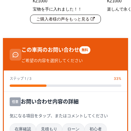
KZ1000
KZ1000
宝物を手に入れました！！
楽しんで永
ご購入者様の声をもっと見る
この車両のお問い合わせ
無料
ご希望の内容を選択してください
ステップ
1
/ 3
33
%
お問い合わせ内容の詳細
任意
気になる項目をタップ、またはコメントしてください
在庫確認
見積もり
ローン
初心者