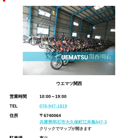
ウエマツ関西
営業時間
10:00～19:00
TEL
078-947-1819
住所
〒6740064
兵庫県明石市大久保町江井島847-3
クリックでマップが開きます
駐車場
有り