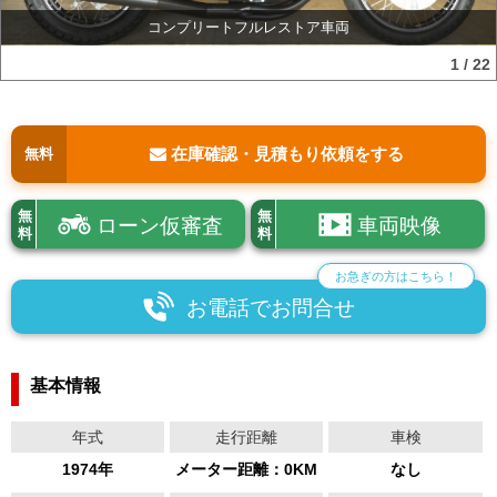
コンプリートフルレストア車両
1
/
22
在庫確認・見積もり依頼をする
無料
無
無
ローン仮審査
車両映像
料
料
お急ぎの方はこちら！
お電話でお問合せ
基本情報
年式
走行距離
車検
1974年
メーター距離：0KM
なし