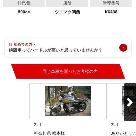
排気量
店舗
管理番号
900cc
ウエマツ関西
K6438
初めての方へ
絶版車ってハードルが高いと思っていませんか？
同じ車種を買ったお客様の声
Z-Ⅰ
Z-Ⅰ
神奈川県 松本様
ありがとう