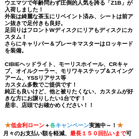
ウエマツで年齢問わず圧倒的人気を誇る「Z1B」が
入荷しました！
外装は綺麗な茶玉にリペイント済み、シートは前ア
ン抜きで足付きも良好。
足回りはフロントWディスクにリアもディスクにカ
スタム！
さらにキャリパー＆ブレーキマスターはロッキード
を装備。
CIBIEヘッドライト、モーリスホイール、CRキャ
ブ、オイルクーラー、モリワキステップ＆スイング
アーム、YSSリアサス等
カスタム多数でご提供です！
純正も良いけど、他と被りたくない、カスタムが好
きな方にお譲りしたい1台です！
是非、店頭でお確かめください！！
★
★
低金利ローン
＋
各
キャンペーン
実施中～！
月々のお支払い額を軽減、
最長１５０回払い
まで
可