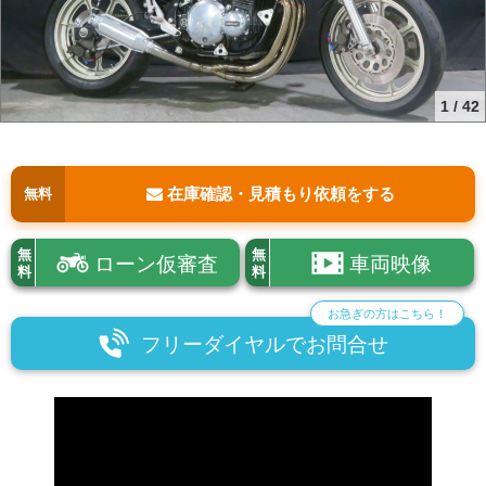
1
/
42
在庫確認・見積もり依頼をする
無料
無
無
ローン仮審査
車両映像
料
料
お急ぎの方はこちら！
フリーダイヤルでお問合せ