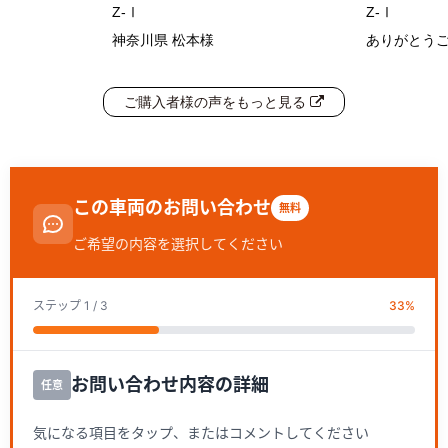
Z-Ⅰ
Z-Ⅰ
神奈川県 松本様
ありがとう
ご購入者様の声をもっと見る
この車両のお問い合わせ
無料
ご希望の内容を選択してください
ステップ
1
/ 3
33
%
お問い合わせ内容の詳細
任意
気になる項目をタップ、またはコメントしてください