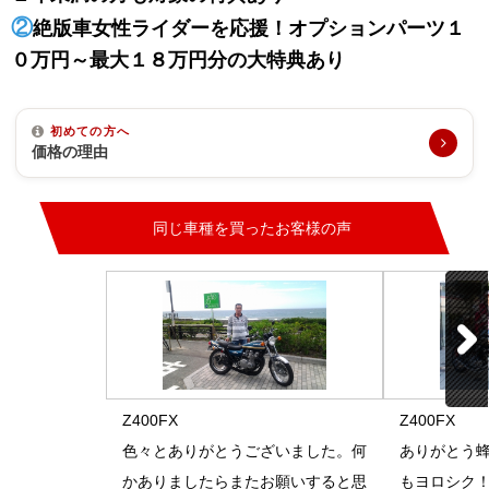
②
絶版車女性ライダーを応援！オプションパーツ１
０万円～最大１８万円分の大特典あり
初めての方へ
価格の理由
同じ車種を買ったお客様の声
Z400FX
Z400FX
色々とありがとうございました。何
ありがとう蜂
かありましたらまたお願いすると思
もヨロシク