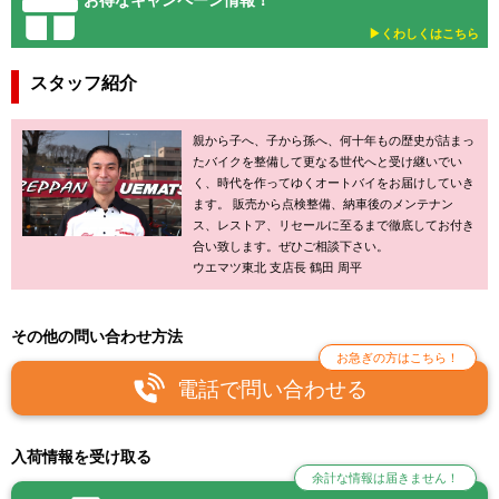
お得なキャンペーン情報！
▶︎くわしくはこちら
スタッフ紹介
親から子へ、子から孫へ、何十年もの歴史が詰まっ
たバイクを整備して更なる世代へと受け継いでい
く、時代を作ってゆくオートバイをお届けしていき
ます。 販売から点検整備、納車後のメンテナン
ス、レストア、リセールに至るまで徹底してお付き
合い致します。ぜひご相談下さい。
ウエマツ東北 支店長 鶴田 周平
その他の問い合わせ方法
お急ぎの方はこちら！
電話で問い合わせる
入荷情報を受け取る
余計な情報は届きません！