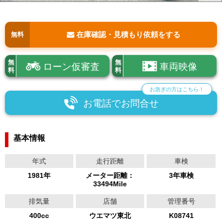
在庫確認・見積もり依頼をする
無料
無
無
ローン仮審査
車両映像
料
料
お急ぎの方はこちら！
お電話でお問合せ
基本情報
年式
走行距離
車検
1981年
メーター距離：
3年車検
33494Mile
排気量
店舗
管理番号
400cc
ウエマツ東北
K08741