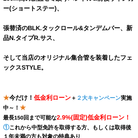
ー(ショートステー)、
張替済のBLK.タックロール&タンデムバー、新
品N.タイプR.サス、
そして当店のオリジナル集合管を装着したフェ
ックスSTYLE。
★
今だけ！
低金利ローン
＋
２大キャンペーン
実施
★
中～！
2.9%(固定)低金利ローン！
最長150回
まで可能な
①
これから中型免許を取得する方、もしくは取得後
１年未満の方も対象の特典あり