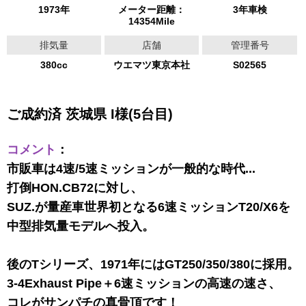
1973年
メーター距離：
3年車検
14354Mile
排気量
店舗
管理番号
380cc
ウエマツ東京本社
S02565
ご成約済 茨城県 I様(5台目)
コメント
：
市販車は4速/5速ミッションが一般的な時代...
打倒HON.CB72に対し、
SUZ.が量産車世界初となる6速ミッションT20/X6を
中型排気量モデルへ投入。
後のTシリーズ、1971年にはGT250/350/380に採用。
3-4Exhaust Pipe＋6速ミッションの高速の速さ、
コレがサンパチの真骨頂です！