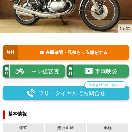
1
/
21
在庫確認・見積もり依頼をする
無料
無
無
ローン仮審査
車両映像
料
料
お急ぎの方はこちら！
フリーダイヤルでお問合せ
基本情報
年式
走行距離
車検