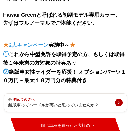
Hawaii Greenと呼ばれる初期モデル専用カラー、
先ずはフルノーマルでご堪能ください。
★
★
2大キャンペーン
実施中～
①
これから中型免許を取得予定の方、もしくは取得
後１年未満の方対象の特典あり
②
絶版車女性ライダーを応援！ オプションパーツ１
０万円～最大１８万円分の特典付き
初めての方へ
絶版車ってハードルが高いと思っていませんか？
同じ車種を買ったお客様の声